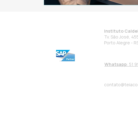
Instituto Calde
Tv. São José, 4
Porto Alegre - R
Whatsapp
: 51 
contato@teiaco