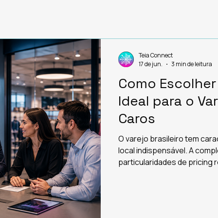
Teia Connect
17 de jun.
3 min de leitura
Como Escolher 
Ideal para o Var
Caros
O varejo brasileiro tem car
local indispensável. A compl
particularidades de pricing 
SEFAZ e os desafios logísti
problemas que consultoras 
não conseguem antecipar. N
realmente importa na hora 