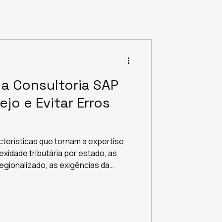
a Consultoria SAP
ejo e Evitar Erros
acterísticas que tornam a expertise
exidade tributária por estado, as
regionalizado, as exigências da
cos de operações multisite são
sem vivência local simplesmente
este guia, você vai entender o que
de tomar essa decisão. Por que a