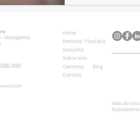
escolha da consultoria SAP
ira
Home
55 - Navegantes
Reforma Tributária
S
Soluções
Sobre Nós
99186-1986
Carreiras
Blog
Contato
nnect.com
Mais do nos
Ecossistema