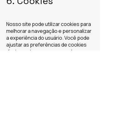
6. Cookies
Nosso site pode utilizar cookies para
melhorar a navegação e personalizar
a experiência do usuário. Você pode
ajustar as preferências de cookies
diretamente no seu navegador.
7. Alterações nesta
Política
A TEIA poderá atualizar esta Política
de Privacidade periodicamente.
Recomendamos que você consulte
esta página com frequência para
estar sempre ciente das práticas
atuais de proteção de dados.